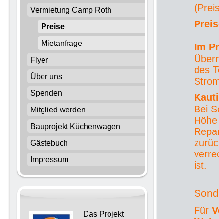
(Prei
Vermietung Camp Roth
Preis
Preise
Mietanfrage
Im Pr
Übern
Flyer
des T
Über uns
Stro
Spenden
Kauti
Bei S
Mitglied werden
Höhe 
Bauprojekt Küchenwagen
Repar
zurüc
Gästebuch
verre
Impressum
ist.
Sond
Für
V
Das Projekt