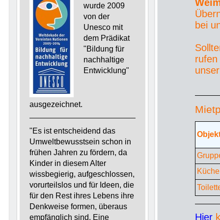
Weim
wurde 2009
Übern
von der
bei u
Unesco mit
dem Prädikat
Sollt
"Bildung für
rufen
nachhaltige
unse
Entwicklung"
ausgezeichnet.
Mietp
"Es ist entscheidend das
O
Umweltbewusstsein schon in
frühen Jahren zu fördern, da
Grupp
Kinder in diesem Alter
Küche
wissbegierig, aufgeschlossen,
vorurteilslos und für Ideen, die
Toilet
für den Rest ihres Lebens ihre
Denkweise formen, überaus
Hier
k
empfänglich sind. Eine