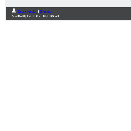
Druckversion
|
Sitemap
© Umweltpiraten e.V., Marcus Ott