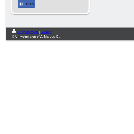
Teilen
Druckversion
|
Sitemap
© Umweltpiraten e.V., Marcus Ott