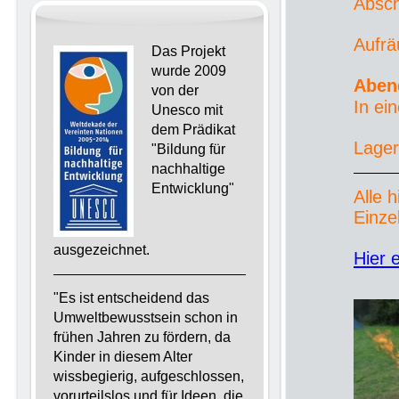
Absch
Aufr
Das Projekt
wurde 2009
Aben
von der
In ei
Unesco mit
dem Prädikat
Lager
"Bildung für
nachhaltige
Entwicklung"
Alle 
Einze
ausgezeichnet.
Hier 
"Es ist entscheidend das
Umweltbewusstsein schon in
frühen Jahren zu fördern, da
Kinder in diesem Alter
wissbegierig, aufgeschlossen,
vorurteilslos und für Ideen, die