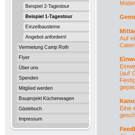
Mater
Beispiel 2-Tagestour
Geme
Beispiel 1-Tagestour
Einzelbausteine
Mitt
Angebot anfordern!
Auf e
Cater
Vermietung Camp Roth
Flyer
Einw
Einwe
Über uns
(auf 
Spenden
Festi
gepad
Mitglied werden
Bauprojekt Küchenwagen
Kanu
Eine 
Gästebuch
gesch
Impressum
Feed