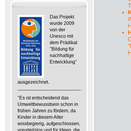
T
K
Das Projekt
W
wurde 2009
H
von der
H
Unesco mit
G
dem Prädikat
"
"Bildung für
H
nachhaltige
Entwicklung"
ausgezeichnet.
"Es ist entscheidend das
Umweltbewusstsein schon in
frühen Jahren zu fördern, da
Kinder in diesem Alter
wissbegierig, aufgeschlossen,
vorurteilslos und für Ideen, die