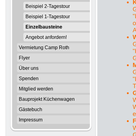
K
Beispiel 2-Tagestour
G
"
Beispiel 1-Tagestour
o
Einzelbausteine
A
W
Angebot anfordern!
G
Vermietung Camp Roth
"
G
Flyer
M
Über uns
G
"
Spenden
T
Mitglied werden
Bauprojekt Küchenwagen
W
W
Gästebuch
e
Impressum
F
W
G