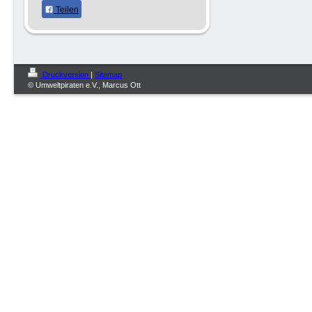
Teilen
Druckversion
|
Sitemap
© Umweltpiraten e.V., Marcus Ott